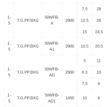
7.5
28
1-
50WFB-
T.G.PP.BXG
2900
12.5
26
5
A
15
24.5
1-
50WFB-
T.G.PP.BXG
2900
10.5
20.5
5
A1
5
11
1-
50WFB-
T.G.PP.BXG
2900
6.3
10
5
AD
7.5
9
1-
50WFB-
T.G.PP.BXG
1450
10
6
5
AD1