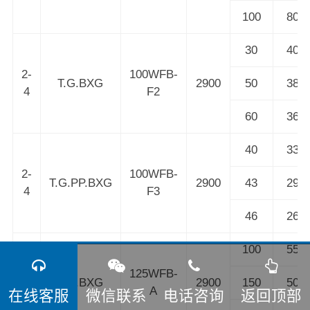
100
80
30
40
2-
100WFB-
T.G.BXG
2900
50
38
4
F2
60
36
40
33
2-
100WFB-
T.G.PP.BXG
2900
43
29
4
F3
46
26
100
55
2-
125WFB-
T.G.BXG
2900
150
50
4
A
在线客服
微信联系
电话咨询
返回顶部