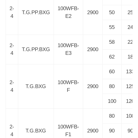
2-
100WFB-
T.G.PP.BXG
2900
50
25
4
E2
55
24
58
22
2-
100WFB-
T.G.PP.BXG
2900
4
E3
62
18
60
133
2-
100WFB-
T.G.BXG
2900
80
125
4
F
100
120
80
108
2-
100WFB-
T.G.BXG
2900
90
90
4
F1