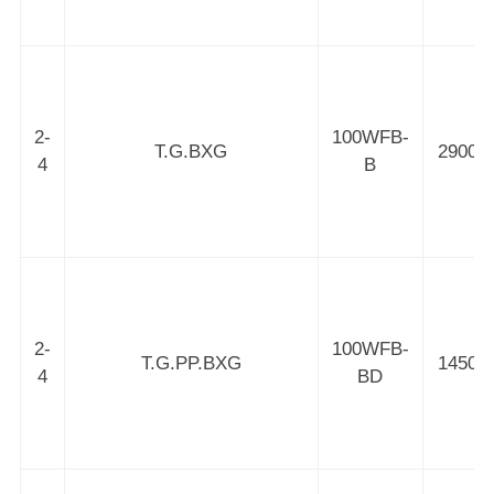
2-
100WFB-
T.G.BXG
2900
4
B
2-
100WFB-
T.G.PP.BXG
1450
4
BD