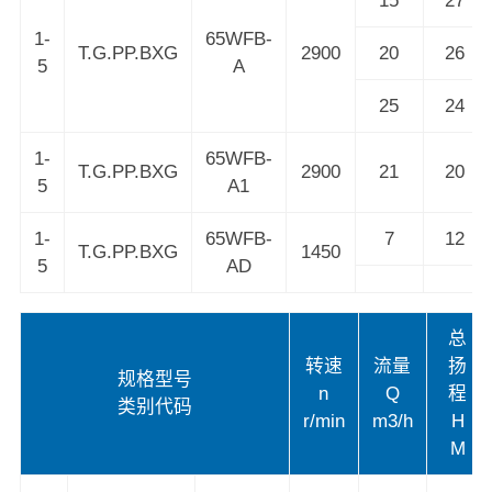
15
27
1-
65WFB-
T.G.PP.BXG
2900
20
26
5
A
25
24
1-
65WFB-
T.G.PP.BXG
2900
21
20
5
A1
1-
65WFB-
7
12
T.G.PP.BXG
1450
5
AD
总
转速
流量
扬
规格型号
n
Q
程
类别代码
r/min
m3/h
H
M