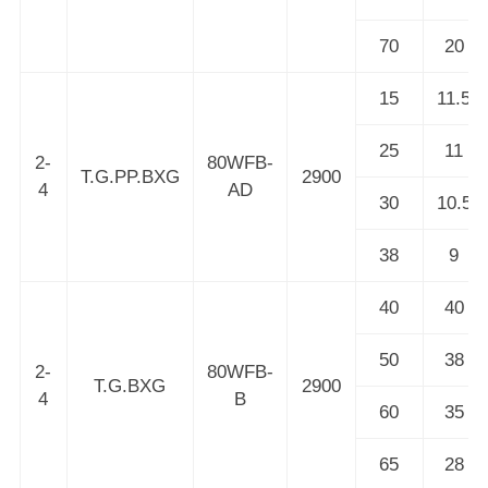
70
20
15
11.5
25
11
2-
80WFB-
T.G.PP.BXG
2900
4
AD
30
10.5
38
9
40
40
50
38
2-
80WFB-
T.G.BXG
2900
4
B
60
35
65
28